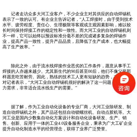
记者走访众多大河工业客户，不少企业主对其供应的自动焊锡机
表示了一致的认可。有企业主告诉记者，“人工焊接时，由于受到技术
水平、疲劳程度、责任心、生理极限等客观或主观因素影响，难以较
长时间保持焊接工作的稳定性和一致性。而大河工业的自动焊锡机则
不一样，它可以始终以预设标准分毫不差的完成诸多复杂的焊锡作
业，提高产品一致性，提升产品品质，且降低了生产成本，也大幅提
高了生产效率。”
除此之外，由于流水线焊接作业恶劣的工作条件，愿意从事手工
焊接的人亦越来越少。尤其新生代的90后甚至00后，他们不像父辈那
样愿意吃苦耐劳。因此，熟练的技术工人更有短缺的趋势，有企业主
对记者表示，“大河工业自动焊锡机很好的解决了这一问题，减少了人
力需求，非常适合流水线生产的需要。”
据了解，作为工业自动化设备的专业厂商，大河工业除研发、制
造自动焊锡机之外，其产品还包括自动锁螺丝机、自动点胶机等。大
河工业是国内少数集自动化方案设计和自动化设备研发、生产、销
售、创新、应用于一体的工业4.0设备服务企业，秉承为广大工矿企业
提升自动化制造水平的经营理念，获得了业界广泛赞誉。