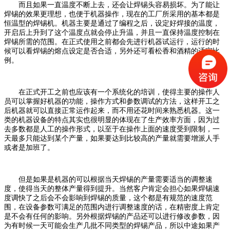
而且如果一直温度不断上去，还会让焊锡头容易损坏。为了能让
焊锡的效果更理想，也便于机器操作，现在的工厂所采用的基本都是
恒温型的焊锡机。机器主要是通过了编程之后，设定好焊接的温度，
开启后上升到了这个温度点就会停止升温，并且一直保持温度控制在
焊锡所需的范围。在正式使用之前都会先进行机器试运行，运行的时
候可以看焊锡的熔点设定是否合适，另外还可看松香和酒精的适宜比
例。
在正式开工之前也应该有一个系统化的培训，使得主要的操作人
员可以掌握好机器的功能，操作方式和参数调试的方法，这样开工之
后机器就可以直接正常运作起来，而不用还花时间来熟悉机器。这一
类的机器设备的特点其实也很明显的体现在了生产效率方面，因为过
去多数都是人工的操作形式，以至于在操作上面的速度受到限制，一
天最多只能达到某个产量，如果要达到比较高的产量就需要增派人手
或者是加班了。
但是如果是机器的可以根据当天焊锡的产量需要适当的调整速
度，使得当天的整体产量得到提升。当然客户肯定会担心如果焊锡速
度调快了之后会不会影响到焊锡的质量，这个都是有规范的速度范
围，在设备参数可满足的范围内进行调整速度的话，在精密度上肯定
是不会有任何的影响。另外根据焊锡的产品还可以进行修改参数，因
为有时候一天可能会生产几批不同类型的焊锡产品，所以中途如果产