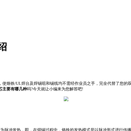
绍
，使烙铁
/UL焊台及焊锡咀和锡线均不需经作业员之手，完全代替了您的
芯主要有哪几种
吗
?今天就让小编来为您解答吧!
式为脉冲发热，即，在焊锡过程中，烙铁的发热模式是以脉冲形式进行传