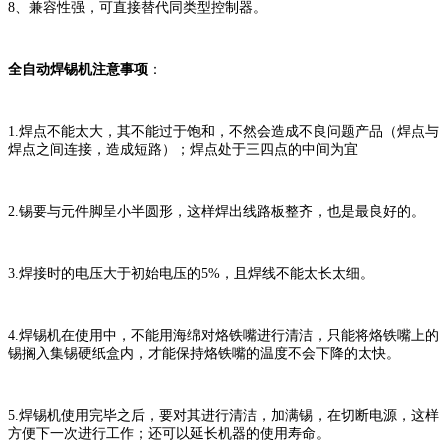
8、兼容性强，可直接替代同类型控制器。
全自动焊锡机注意事项
：
1.焊点不能太大，其不能过于饱和，不然会造成不良问题产品（焊点与
焊点之间连接，造成短路）；焊点处于三四点的中间为宜
2.锡要与元件脚呈小半圆形，这样焊出线路板整齐，也是最良好的。
3.焊接时的电压大于初始电压的5%，且焊线不能太长太细。
4.焊锡机在使用中，不能用海绵对烙铁嘴进行清洁，只能将烙铁嘴上的
锡搁入集锡硬纸盒内，才能保持烙铁嘴的温度不会下降的太快。
5.焊锡机使用完毕之后，要对其进行清洁，加满锡，在切断电源，这样
方便下一次进行工作；还可以延长机器的使用寿命。