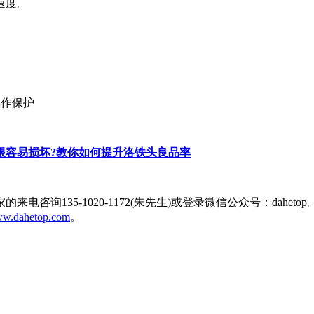
速度。
锡作保护
很容易损坏?教你如何提升洛铁头良品率
询135-1020-1172(朱先生)或登录微信公众号：dahe
www.dahetop.com
。