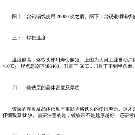
图上：含铅锡线使用 20000 次之后。图下：含锡银铜锡线使用 
三： 焊接温度
温度越高，烙铁头使用寿命越短。上图为大河工业自动焊锡机器人烙铁头的
410℃)，焊点急剧下降6400。升高了 50℃，只剩下不到
四： 镀铁层的晶体密度及厚度
镀层的厚度及晶体密度严重影响烙铁头的使用寿命。这才是
仔细观察/比较。需要注意的是，镀铁层不是越厚越好，还要