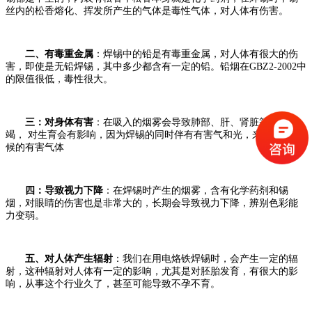
丝内的松香熔化、挥发所产生的气体是毒性气体，对人体有伤害。
二、有毒重金属
：焊锡中的铅是有毒重金属，对人体有很大的伤
害，即使是无铅焊锡，其中多少都含有一定的铅。铅烟在GBZ2-2002中
的限值很低，毒性很大。
三：对身体有害
：在吸入的烟雾会导致肺部、肝、肾脏等功能衰
竭， 对生育会有影响，因为焊锡的同时伴有有害气和光，来自燃烧时
候的有害气体
四：导致视力下降
：在焊锡时产生的烟雾，含有化学药剂和锡
烟，对眼睛的伤害也是非常大的，长期会导致视力下降，辨别色彩能
力变弱。
五、对人体产生辐射
：我们在用电烙铁焊锡时，会产生一定的辐
射，这种辐射对人体有一定的影响，尤其是对胚胎发育，有很大的影
响，从事这个行业久了，甚至可能导致不孕不育。