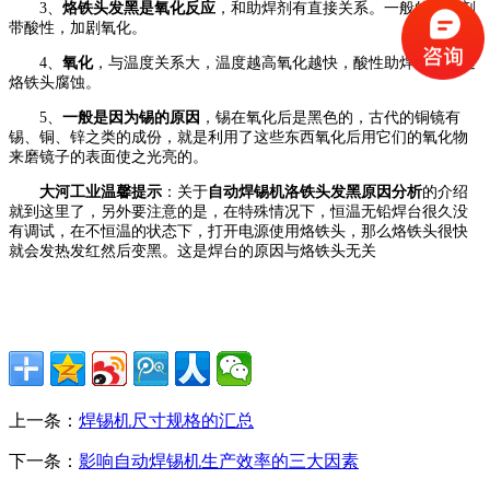
3、
烙铁头发黑是氧化反应
，和助焊剂有直接关系。一般的助焊剂
带酸性，加剧氧化。
4、
氧化
，与温度关系大，温度越高氧化越快，酸性助焊剂会加速
烙铁头腐蚀。
5、
一般是因为锡的原因
，锡在氧化后是黑色的，古代的铜镜有
锡、铜、锌之类的成份，就是利用了这些东西氧化后用它们的氧化物
来磨镜子的表面使之光亮的。
大河工业温馨提示
：关于
自动焊锡机洛铁头发黑原因分析
的介绍
就到这里了，另外要注意的是，在特殊情况下，恒温无铅焊台很久没
有调试，在不恒温的状态下，打开电源使用烙铁头，那么烙铁头很快
就会发热发红然后变黑。这是焊台的原因与烙铁头无关
上一条：
焊锡机尺寸规格的汇总
下一条：
影响自动焊锡机生产效率的三大因素