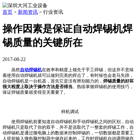
首页
>
新闻资讯
>
行业资讯
操作因素是保证自动焊锡机焊
锡质量的关键所在
2017-08-22
虽然
自动焊锡机
在效率和精度上领先于手工焊锡，但这并不意味
着使用自动焊锡机就可以做到完美的焊点了，有时候也会老马失蹄，
自动焊锡机是一台机器，首先它是没有辨别能力的，
焊锡质量的好坏
很大程度上取决于操作方法
是否得当
。
熟练
掌握焊锡机的使用技巧，
保证焊锡质量就变得
至关重要了。
样机调试
使用焊锡机
前
要知道自动焊锡机和手动焊锡机之间的区别，自动
焊锡机只是取代了你的双手，并不是说取代了一整套的焊锡工作，自
动焊锡机是通过微电脑上的数据来控制焊锡的，一切数据都是需要工
人提前输入微电脑控制器中储存起来的，工作时焊锡机自动调用储存