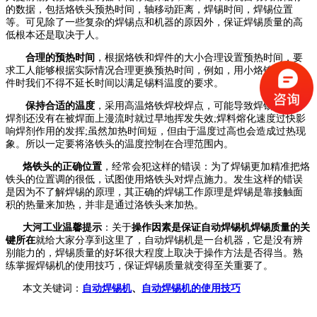
的数据，包括烙铁头预热时间，轴移动距离，焊锡时间，焊锡位置
等。可见除了一些复杂的焊锡点和机器的原因外，保证焊锡质量的高
低根本还是取决于人。
合理的预热时间
，根据烙铁和焊件的大小合理设置预热时间，要
求工人能够根据实际情况合理更换预热时间，例如，用小烙铁焊大焊
件时我们不得不延长时间以满足锡料温度的要求。
保持合适的温度
，采用高温烙铁焊校焊点，可能导致焊锡丝中的
焊剂还没有在被焊面上漫流时就过早地挥发失效
;焊料熔化速度过快影
响焊剂作用的发挥;虽然加热时间短，但由于温度过高也会造成过热现
象。所以一定要将洛铁头的温度控制在合理范围内。
烙铁头的正确位置
，经常会犯这样的错误：为了焊锡更加精准把烙
铁头的位置调的很低，试图使用烙铁头对焊点施力。发生这样的错误
是因为不了解焊锡的原理，其正确的焊锡工作原理是焊锡是靠接触面
积的热量来加热，并非是通过洛铁头来加热。
大河工业温馨提示
：关于
操作因素是
保证自动焊锡机焊锡质量的关
键所在
就给大家分享到这里了，
自动焊锡机是一台机器，
它是
没有辨
别能力的，焊锡质量的好坏很大程度上取决于操作方法
是否得当
。
熟
练
掌握焊锡机的使用技巧，保证焊锡质量就变得
至关重要了。
本文关键词：
自动焊锡机
、
自动
焊锡机的使用技巧