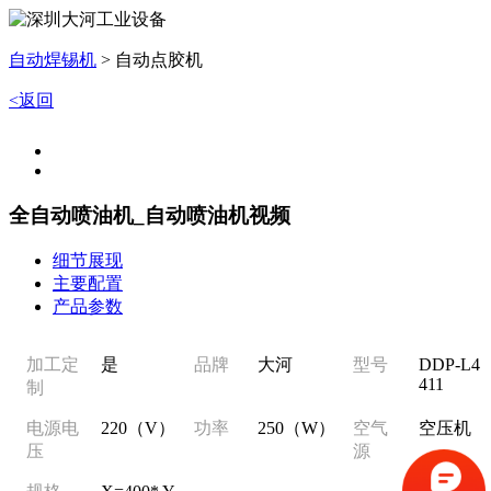
自动焊锡机
>
自动点胶机
<返回
全自动喷油机_自动喷油机视频
细节展现
主要配置
产品参数
加工定
是
品牌
大河
型号
DDP-L4
411
制
电源电
220（V）
功率
250（W）
空气
空压机
压
源