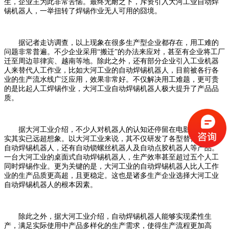
生，企业主为此非常苦恼。最终无耐之下，斥资引入大河工业自动焊
锡机器人，一举扭转了焊锡作业无人可用的囧境。
据记者走访调查，以上现象在很多生产型企业都存在，用工难的
问题非常普遍。不少企业采用“搬迁”的办法来应对，甚至有企业将工厂
迁至周边菲律宾、越南等地。除此之外，还有部分企业引入工业机器
人来替代人工作业，比如大河工业的自动焊锡机器人，目前被各行各
业的生产流水线广泛应用，效果非常好。不仅解决用工难题，更可贵
的是比起人工焊锡作业，大河工业自动焊锡机器人极大提升了产品品
质。
据大河工业介绍，不少人对机器人的认知还停留在电影中，但现
实其实已远超想象。以大河工业来说，其不仅研发了各型替代人工的
自动焊锡机器人，还有自动锁螺丝机器人及自动点胶机器人等产品。
一台大河工业的桌面式自动焊锡机器人，生产效率甚至超过五个人工
同时焊锡作业。更为关键的是，大河工业的自动焊锡机器人比人工作
业的生产品质更高超，且更稳定。这也是诸多生产企业选择大河工业
自动焊锡机器人的根本因素。
除此之外，据大河工业介绍，自动焊锡机器人能够实现柔性生
产，满足实际使用中产品多样化的生产需求，使得生产流程更加高