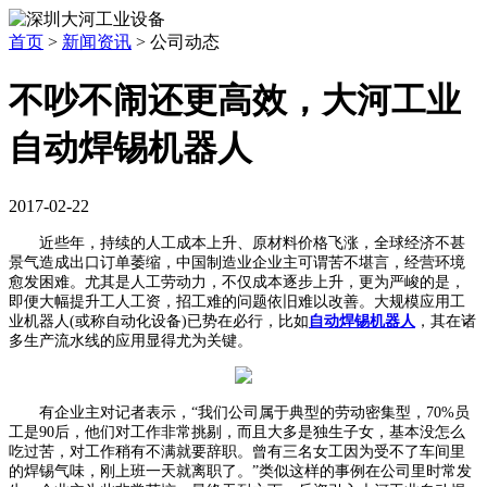
首页
>
新闻资讯
>
公司动态
不吵不闹还更高效，大河工业
自动焊锡机器人
2017-02-22
近些年，持续的人工成本上升、原材料价格飞涨，全球经济不甚
景气造成出口订单萎缩，中国制造业企业主可谓苦不堪言，经营环境
愈发困难。尤其是人工劳动力，不仅成本逐步上升，更为严峻的是，
即便大幅提升工人工资，招工难的问题依旧难以改善。大规模应用工
业机器人(或称自动化设备)已势在必行，比如
自动焊锡机器人
，其在诸
多生产流水线的应用显得尤为关键。
有企业主对记者表示，“我们公司属于典型的劳动密集型，70%员
工是90后，他们对工作非常挑剔，而且大多是独生子女，基本没怎么
吃过苦，对工作稍有不满就要辞职。曾有三名女工因为受不了车间里
的焊锡气味，刚上班一天就离职了。”类似这样的事例在公司里时常发