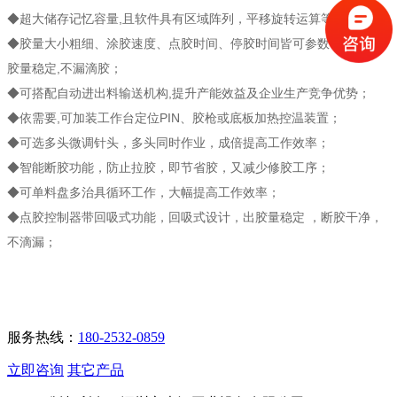
◆
超大储存记忆容量,且软件具有区域阵列，平移旋转运算等功能；
◆
胶量大小粗细、涂胶速度、点胶时间、停胶时间皆可参数设定、出
胶量稳定,不漏滴胶；
◆
可搭配自动进出料输送机构,提升产能效益及企业生产竞争优势；
◆
依需要,可加装工作台定位PIN、胶枪或底板加热控温装置；
◆
可选多头微调针头，多头同时作业，成倍提高工作效率；
◆
智能断胶功能，防止拉胶，即节省胶，又减少修胶工序；
◆
可单料盘多治具循环工作，大幅提高工作效率；
◆
点胶控制器带回吸式功能，回吸式设计，出胶量稳定 ，断胶干净，
不滴漏
；
服务热线：
180-2532-0859
立即咨询
其它产品