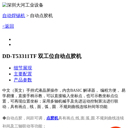
自动焊锡机
>
自动点胶机
<返回
DD-T53311TF 双工位自动点胶机
细节展现
主要配置
产品参数
中文（英文）手持式液晶屏操作，内含BASIC 解译器， 编程方便， 易
学易懂，直接手柄示教，可以直接输入坐标点，也可示教坐标点位
置，可再现位置坐标；采用多轴机械手及先进运动控制算法进行联
动，具有画点 , 线 , 面 , 弧 , 圆 . 不规则曲线连续补间等功能.
◆
自动点胶，间距可调，
点胶机
具有画点,线,面,弧,圆.不规则曲线连续
补间及三轴联动等功能；