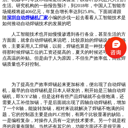
生活。研究机构的一份报告预计，到2018年，中国人工智能市
场规模将超406亿元，年复合增长率达到25.8%。下面就请跟
随
深圳自动焊锡机厂家
小编的步伐一起去看看人工智能技术是
如何推动自动焊锡技术的发展的吧
人工智能技术也开始慢慢渗透到各行各业，甚至生活的方
方面面，就拿自动焊锡机来说吧，比较原始的焊锡设备是电烙
铁，主要采用人工焊锡，以前，焊锡也算是一种技术活吧，记
得那时候焊锡工位的工资还挺高的，夏天的时候还可以拿到一
点高温的补贴。但是由于人为原因，不但生产效率低，而且焊
锡质量也不好控制。
为了提高生产效率焊锡起来更加标准，便出现了自动焊锡
机，最早的自动焊锡机是日本人研发的，刚开始是三轴自动焊
锡机，即X\Y\Z轴，但是这样有些产品焊锡就不会很饱满，还
需要人工补偿加锡，于是后面就出现了四轴自动焊锡机，增加
了一个R轴，能旋转加锡，相对来说就解决了焊锡不饱满的问
题，它的控制器主要是由PLC控制，有两个比较显著的缺陷，
一是编程复杂，对操作人员有一定的技术要求。另一个就是程
序的容量有限制。当然还有其它的，功能方面还不是很完善，