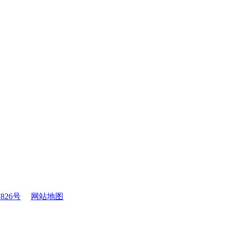
7826号
网站地图