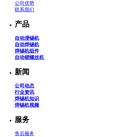
公司优势
联系我们
产品
自动浸锡机
自动焊锡机
焊锡机组件
自动锁螺丝机
新闻
公司动态
行业资讯
焊锡机知识
焊锡机视频
服务
售后服务