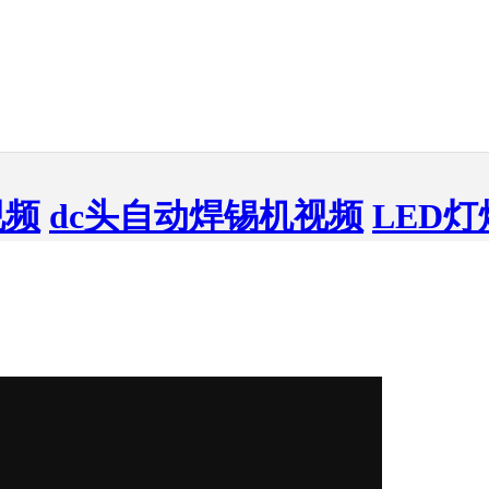
视频
dc头自动焊锡机视频
LED