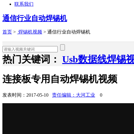
联系我们
通信行业自动焊锡机
首页
>
焊锡机视频
>
通信行业自动焊锡机
热门关键词：
Usb数据线焊锡
连接板专用自动焊锡机视频
发表时间：2017-05-10
责任编辑：大河工业
0