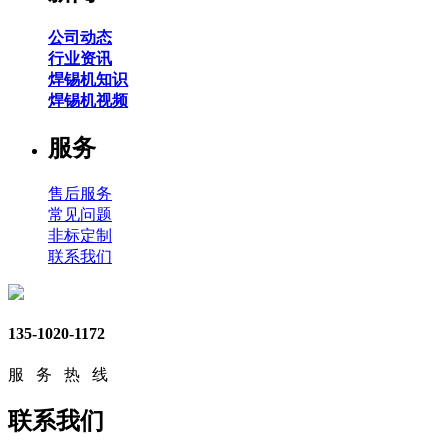
公司动态
行业资讯
焊锡机知识
焊锡机视频
服务
售后服务
常见问题
非标定制
联系我们
135-1020-1172
服 务 热 线
联系我们