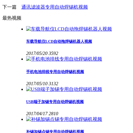
下一篇
通讯滤波器专用自动焊锡机视频
最热视频
车载导航仪LCD自动拖焊锡机器人视频
2017/05/20
3592
手机电池排线专用自动焊锡机视频
2017/05/10
3132
USB端子加锡专用自动焊锡机视频
2017/04/17
2810
补锡加锡点锡专用自动焊锡机视频