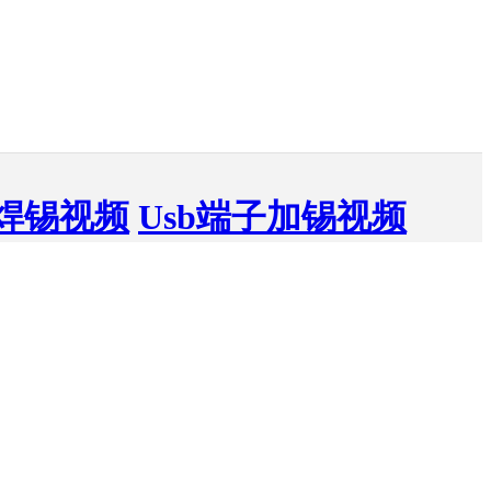
灯焊锡视频
Usb端子加锡视频