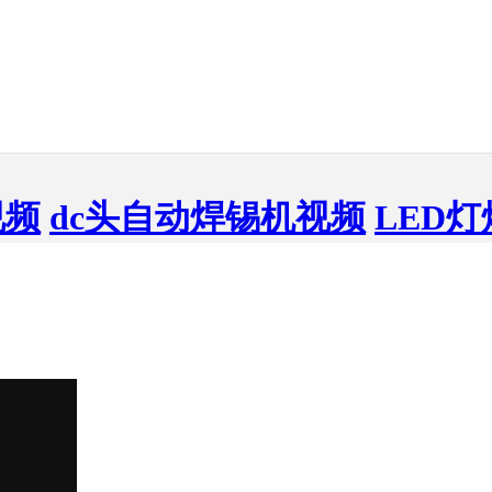
视频
dc头自动焊锡机视频
LED